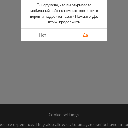
Обнаружено, что вы открываете
мобильный сайт на компьютере, хотите
перейти на десктоп-сайт? Нажмите 'Да',
чтобы продолжить
Нет
Да
Cookie settings
sible experience. They also allow us to analyze user behavior in 