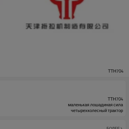
ТТН704
ТТН704
маленькая лошадиная сила
четырехколесный трактор
БОЛЕЕ