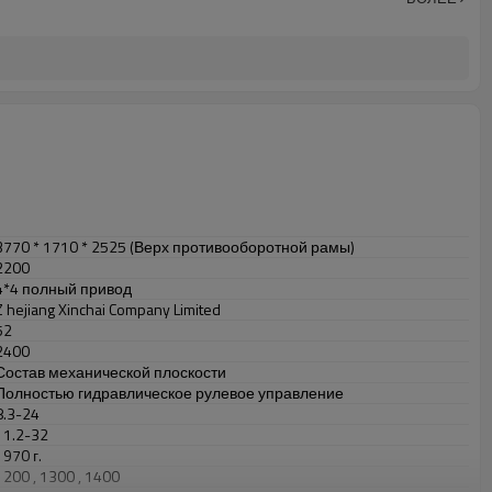
3770
*
1710
*
2525 (Верх противооборотной рамы)
2200
4*4 полный привод
Z
hejiang Xinchai Company Limited
52
2400
Состав механической плоскости
Полностью гидравлическое рулевое управление
8.3-24
11.2-32
1970 г.
1200
,
1300
,
1400