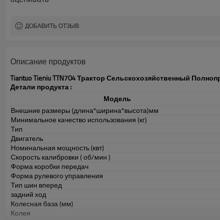
ДОБАВИТЬ ОТЗЫВ
Описание продуктов
Tiantuo Tieniu TTN704 Трактор Сельскохозяйственный Полн
Детали продукта
:
Модель
Внешние размеры (длина*ширина*высота)мм
Минимальное качество использования (кг)
Тип
Двигатель
Номинальная
мощность (квт)
Скорость калибровки
(
об/мин
)
Форма коробки передач
Форма рулевого управления
Тип шин
вперед
задний ход
Колесная база (мм)
Колея