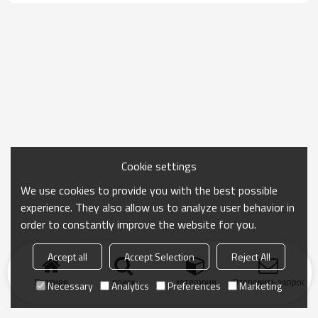
Cookie settings
We use cookies to provide you with the best possible
experience. They also allow us to analyze user behavior in
order to constantly improve the website for you.
Accept all
Accept Selection
Reject All
Главная
поиск
категория
Отправить запрос
Necessary
Analytics
Preferences
Marketing