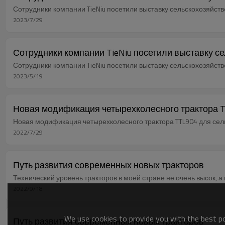
Сотрудники компании TieNiu посетили выставку сельскохозяйстве
2023/7/29
Сотрудники компании TieNiu посетили выставку с
Сотрудники компании TieNiu посетили выставку сельскохозяйстве
2023/5/19
Новая модификация четырехколесного трактора T
Новая модификация четырехколесного трактора TTL904 для сел
2022/7/29
Путь развития современных новых тракторов
Технический уровень тракторов в моей стране не очень высок, а
2022/9/18
We use cookies to provide you with the best pos
Путь развития современных новых тракторов