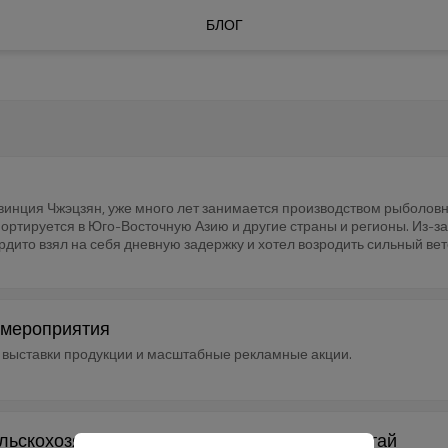
БЛОГ
овинция Чжэцзян, уже много лет занимается производством рыболов
спортируется в Юго-Восточную Азию и другие страны и регионы. Из-
дито взял на себя дневную задержку и хотел возродить сильный вет
 мероприятия
 выставки продукции и масштабные рекламные акции.
ельскохозяйственных тракторов в Циндао, Китай