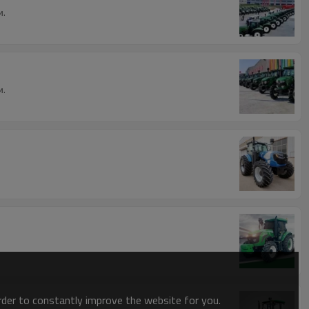
и.
и.
order to constantly improve the website for you.